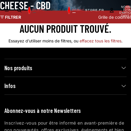
CHEESE - CBD
NOMB
TOTA
D’ARTIC
DANS 
FILTRER
Grille de colonne
PANIER
AUCUN PRODUIT TROUVÉ.
Essayez d’utiliser moins de filtres, ou
effacez tous les filtres
.
Nos produits
Infos
Abonnez-vous à notre Newsletters
Inscrivez-vous pour être informé en avant-première de
nos nouveautés, offres exclusives, événements et bien