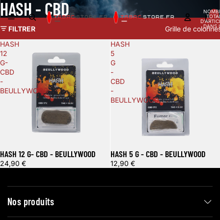
HASH - CBD
NOMB
TOTA
D’ARTIC
DANS 
FILTRER
Grille de colonne
PANIER
HASH
HASH
12
5
G-
G
CBD
-
-
CBD
BEULLYWOOD
-
BEULLYWOOD
HASH 12 G- CBD - BEULLYWOOD
HASH 5 G - CBD - BEULLYWOOD
24,90 €
12,90 €
Nos produits