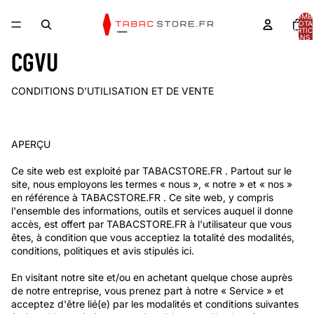
NOMB
TOTA
D’ARTIC
DANS 
PANIER
CGVU
CONDITIONS D'UTILISATION ET DE VENTE
APERÇU
Ce site web est exploité par
TABACSTORE.FR
. Partout sur le
site, nous employons les termes « nous », « notre » et « nos »
en référence à
TABACSTORE.FR
. Ce site web, y compris
l'ensemble des informations, outils et services auquel il donne
accès, est offert par
TABACSTORE.FR
à l'utilisateur que vous
êtes, à condition que vous acceptiez la totalité des modalités,
conditions, politiques et avis stipulés ici.
En visitant notre site et/ou en achetant quelque chose auprès
de notre entreprise, vous prenez part à notre « Service » et
acceptez d'être lié(e) par les modalités et conditions suivantes