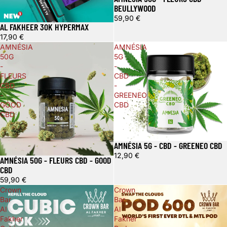
BEULLYWOOD
59,90 €
AL FAKHEER 30K HYPERMAX
17,90 €
AMNÉSIA
AMNÉSIA
50G
5G
-
-
FLEURS
CBD
CBD
-
-
GREENEO
GOOD
CBD
CBD
AMNÉSIA 5G - CBD - GREENEO CBD
12,90 €
AMNÉSIA 50G - FLEURS CBD - GOOD
CBD
59,90 €
Crown
Crown
Bar
Bar
Al
Al
Fakher
Fakher