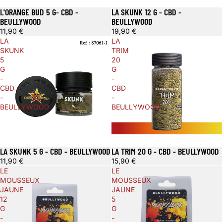
L'ORANGE BUD 5 G- CBD -
LA SKUNK 12 G - CBD -
BEULLYWOOD
BEULLYWOOD
11,90 €
19,90 €
LA
LA
SKUNK
TRIM
5
20
G
G
-
-
CBD
CBD
-
-
BEULLYWOOD
BEULLYWOOD
LA SKUNK 5 G - CBD - BEULLYWOOD
LA TRIM 20 G - CBD - BEULLYWOOD
11,90 €
15,90 €
LE
LE
MOUSSEUX
MOUSSEUX
JAUNE
JAUNE
12
5
G
G
-
-