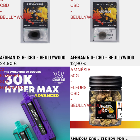
CBD
CBD
-
-
BEULLYWOOD
BEULLYWOOD
AFGHAN 12 G- CBD - BEULLYWOOD
AFGHAN 5 G- CBD - BEULLYWOOD
24,90 €
12,90 €
AL
AMNÉSIA
FAKHEER
50G
30K
-
HYPERMAX
FLEURS
CBD
-
BEULLYWOOD
AMNÉSIA 50G - FLEURS CBD -