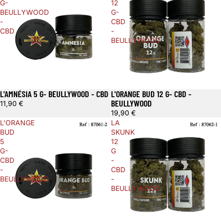
G-
12
BEULLYWOOD
G-
-
CBD
CBD
-
BEULLYWOOD
L'AMNÉSIA 5 G- BEULLYWOOD - CBD
L'ORANGE BUD 12 G- CBD -
BEULLYWOOD
11,90 €
19,90 €
L'ORANGE
LA
BUD
SKUNK
5
12
G-
G
CBD
-
-
CBD
BEULLYWOOD
-
BEULLYWOOD