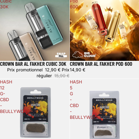
Cubic
Pod
30K
600
CROWN BAR AL FAKHER CUBIC 30K
CROWN BAR AL FAKHER POD 600
Promotion
Prix promotionnel
12,90 €
Prix
14,90 €
régulier
15,90 €
HASH
HASH
12
5
G-
G
CBD
-
-
CBD
BEULLYWOOD
-
BEULLYWOOD