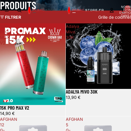
PRODUITS
NOMB
TOTA
D’ARTIC
DANS 
FILTRER
Grille de colonne
PANIER
15K
Adalya
PRO
Mivo
MAX
30K
V2
ADALYA MIVO 30K
Épuisé
13,90 €
15K PRO MAX V2
14,90 €
AFGHAN
AFGHAN
12
5
G-
G-