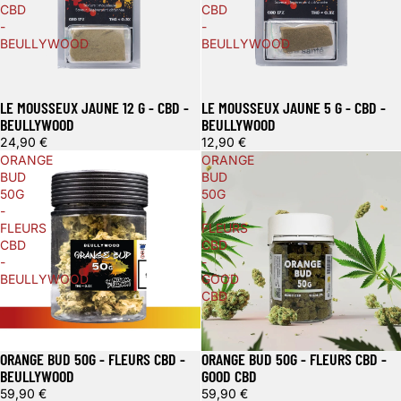
CBD
CBD
-
-
BEULLYWOOD
BEULLYWOOD
LE MOUSSEUX JAUNE 12 G - CBD -
LE MOUSSEUX JAUNE 5 G - CBD -
BEULLYWOOD
BEULLYWOOD
24,90 €
12,90 €
ORANGE
ORANGE
BUD
BUD
50G
50G
-
-
FLEURS
FLEURS
CBD
CBD
-
-
BEULLYWOOD
GOOD
CBD
ORANGE BUD 50G - FLEURS CBD -
ORANGE BUD 50G - FLEURS CBD -
BEULLYWOOD
GOOD CBD
59,90 €
59,90 €