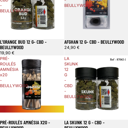
-
BEULLYWOOD
BEULLYWOOD
L'ORANGE BUD 12 G- CBD -
AFGHAN 12 G- CBD - BEULLYWOOD
BEULLYWOOD
24,90 €
19,90 €
PRÉ-
LA
ROULÉS
SKUNK
AMNÉSIA
12
x20
G
-
-
BEULLYWOOD
CBD
-
BEULLYWOOD
PRÉ-ROULÉS AMNÉSIA X20 -
LA SKUNK 12 G - CBD -
BEULLYWOOD
BEULLYWOOD