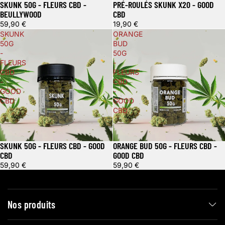
SKUNK 50G - FLEURS CBD -
PRÉ-ROULÉS SKUNK X20 - GOOD
BEULLYWOOD
CBD
59,90 €
19,90 €
SKUNK
ORANGE
50G
BUD
-
50G
FLEURS
-
CBD
FLEURS
-
CBD
GOOD
-
CBD
GOOD
CBD
SKUNK 50G - FLEURS CBD - GOOD
ORANGE BUD 50G - FLEURS CBD -
CBD
GOOD CBD
59,90 €
59,90 €
Nos produits