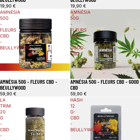
19,90 €
19,90 €
AMNÉSIA
AMNÉSIA
50G
50G
-
-
FLEURS
FLEURS
CBD
CBD
-
-
BEULLYWOOD
GOOD
CBD
AMNÉSIA 50G - FLEURS CBD -
AMNÉSIA 50G - FLEURS CBD - GOOD
BEULLYWOOD
CBD
59,90 €
59,90 €
LA
HASH
TRIM
12
20
G-
G
CBD
-
-
CBD
BEULLYWOOD
-