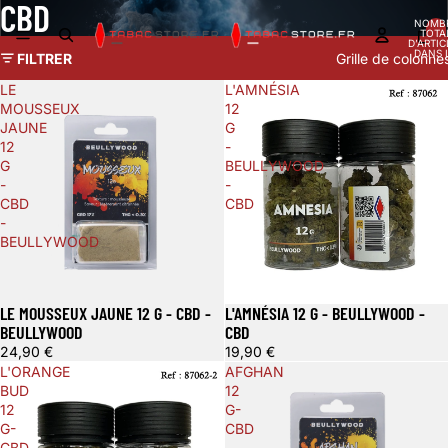
CBD
NOMB
TOTA
D’ARTIC
DANS 
FILTRER
Grille de colonne
PANIER
LE
L'AMNÉSIA
MOUSSEUX
12
JAUNE
G
12
-
G
BEULLYWOOD
-
-
CBD
CBD
-
BEULLYWOOD
LE MOUSSEUX JAUNE 12 G - CBD -
L'AMNÉSIA 12 G - BEULLYWOOD -
BEULLYWOOD
CBD
24,90 €
19,90 €
L'ORANGE
AFGHAN
BUD
12
12
G-
G-
CBD
CBD
-