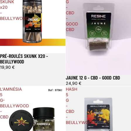
SKUNK
G
x20
-
-
CBD
BEULLYWOOD
-
GOOD
CBD
PRÉ-ROULÉS SKUNK X20 -
BEULLYWOOD
19,90 €
JAUNE 12 G - CBD - GOOD CBD
24,90 €
L'AMNÉSIA
HASH
5
5
G-
G
BEULLYWOOD
-
-
CBD
CBD
-
BEULLYWOOD