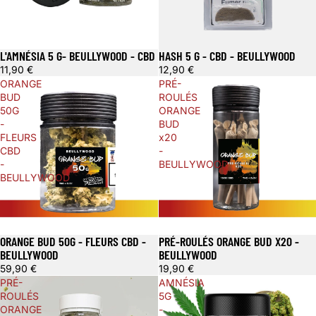
L'AMNÉSIA 5 G- BEULLYWOOD - CBD
HASH 5 G - CBD - BEULLYWOOD
11,90 €
12,90 €
ORANGE
PRÉ-
BUD
ROULÉS
50G
ORANGE
-
BUD
FLEURS
x20
CBD
-
-
BEULLYWOOD
BEULLYWOOD
ORANGE BUD 50G - FLEURS CBD -
PRÉ-ROULÉS ORANGE BUD X20 -
BEULLYWOOD
BEULLYWOOD
59,90 €
19,90 €
PRÉ-
AMNÉSIA
ROULÉS
5G
ORANGE
-