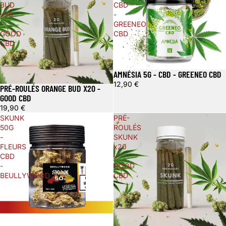
BUD
CBD
x20
-
-
GREENEO
GOOD
CBD
CBD
AMNÉSIA 5G - CBD - GREENEO CBD
12,90 €
PRÉ-ROULÉS ORANGE BUD X20 -
GOOD CBD
19,90 €
SKUNK
PRÉ-
50G
ROULÉS
-
SKUNK
FLEURS
x20
CBD
-
-
GOOD
BEULLYWOOD
CBD