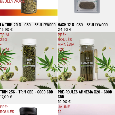
BEULLYWOOD
LA TRIM 20 G - CBD - BEULLYWOOD
HASH 12 G- CBD - BEULLYWOOD
15,90 €
24,90 €
TRIM
PRÉ-
25G
ROULÉS
-
AMNÉSIA
TRIM
x20
CBD
-
-
GOOD
GOOD
CBD
CBD
TRIM 25G - TRIM CBD - GOOD CBD
PRÉ-ROULÉS AMNÉSIA X20 - GOOD
CBD
17,90 €
19,90 €
PRÉ-
JAUNE
ROULÉS
12