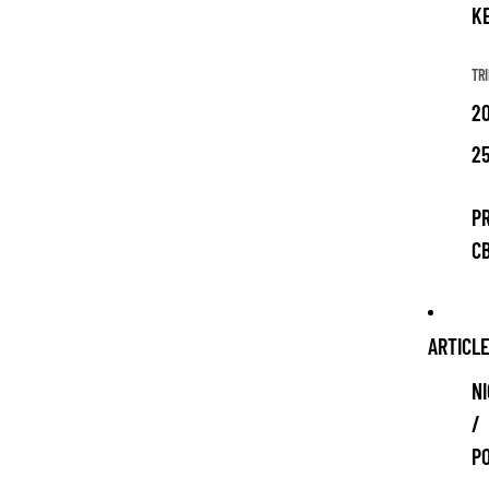
K
TRI
20
25
P
C
ARTICL
NI
/
P