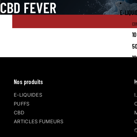
CBD FEVER
E-LIQUI
CO
10
5
10
NO
Nos produits
I
F
E-LIQUIDES
G
PUFFS
M
CBD
C
ARTICLES FUMEURS
BO