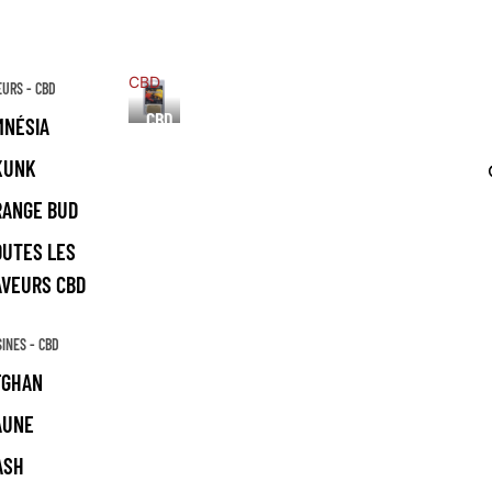
CBD
EURS - CBD
CBD
MNÉSIA
KUNK
RANGE BUD
OUTES LES
AVEURS CBD
SINES - CBD
FGHAN
AUNE
ASH