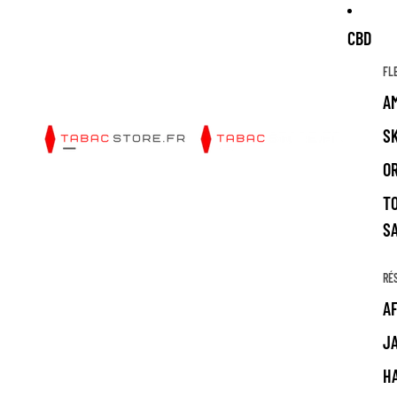
CBD
FL
A
S
O
T
S
RÉ
A
J
H