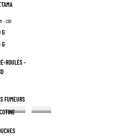
ETAMA
M - CBD
 G
 G
RÉ-ROULÉS -
BD
ES FUMEURS
COTINE
OUCHES