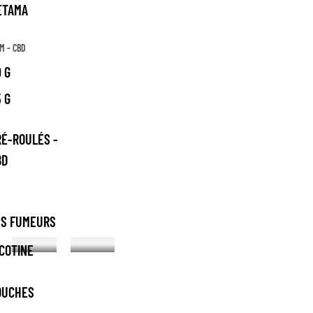
ETAMA
M - CBD
 G
 G
RÉ-ROULÉS -
BD
ES FUMEURS
COTINE
OUCHES