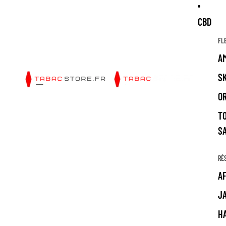
CBD
FL
A
S
O
T
S
RÉ
A
J
H