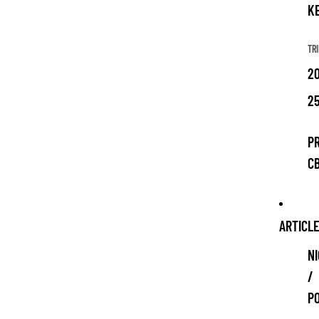
K
TRI
20
25
P
C
ARTICL
NI
/
P