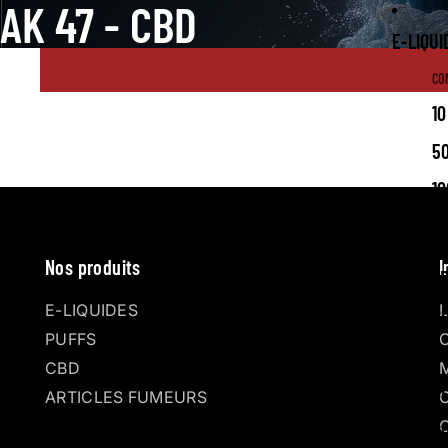
AK 47 - CBD
E-LIQUI
CO
10
5
10
NO
Nos produits
I
F
E-LIQUIDES
G
PUFFS
M
CBD
C
ARTICLES FUMEURS
BO