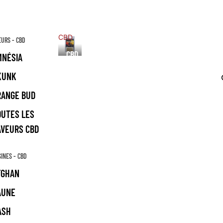
CBD
EURS - CBD
CBD
MNÉSIA
KUNK
RANGE BUD
OUTES LES
AVEURS CBD
SINES - CBD
FGHAN
AUNE
ASH