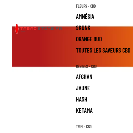
FLEURS - CBD
AMNÉSIA
SKUNK
ORANGE BUD
TOUTES LES SAVEURS CBD
RÉSINES - CBD
AFGHAN
JAUNE
HASH
KETAMA
TRIM - CBD